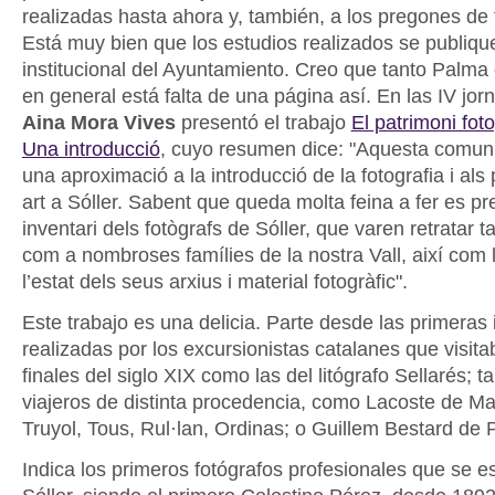
realizadas hasta ahora y, también, a los pregones de f
Está muy bien que los estudios realizados se publiqu
institucional del Ayuntamiento. Creo que tanto Palm
en general está falta de una página así. En las IV jo
Aina Mora Vives
presentó el trabajo
El patrimoni foto
Una introducció
, cuyo resumen dice: "Aquesta comuni
una aproximació a la introducció de la fotografia i als
art a Sóller. Sabent que queda molta feina a fer es p
inventari dels fotògrafs de Sóller, que varen retratar t
com a nombroses famílies de la nostra Vall, així com la
l’estat dels seus arxius i material fotogràfic".
Este trabajo es una delicia. Parte desde las primera
realizadas por los excursionistas catalanes que visit
finales del siglo XIX como las del litógrafo Sellarés; 
viajeros de distinta procedencia, como Lacoste de Ma
Truyol, Tous, Rul·lan, Ordinas; o Guillem Bestard de 
Indica los primeros fotógrafos profesionales que se e