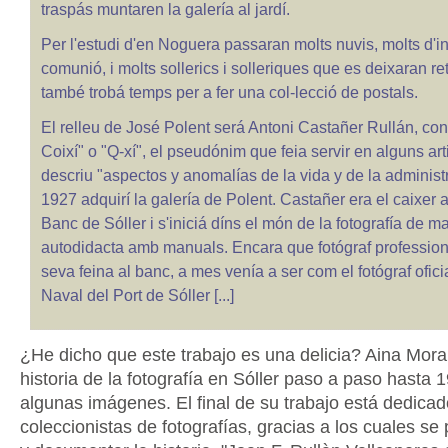
traspás muntaren la galería al jardí.
Per l'estudi d'en Noguera passaran molts nuvis, molts d'i
comunió, i molts sollerics i solleriques que es deixaran retra
també trobá temps per a fer una col-lecció de postals.
El relleu de José Polent será Antoni Castañer Rullán, co
Coixí" o "Q-xí", el pseudónim que feia servir en alguns art
descriu "aspectos y anomalías de la vida y de la administr
1927 adquirí la galería de Polent. Castañer era el caixer 
Banc de Sóller i s'iniciá díns el món de la fotografía de m
autodidacta amb manuals. Encara que fotógraf profession
seva feina al banc, a mes venía a ser com el fotógraf ofici
Naval del Port de Sóller [...]
¿He dicho que este trabajo es una delicia? Aina Mora 
historia de la fotografía en Sóller paso a paso hasta 
algunas imágenes. El final de su trabajo está dedicad
coleccionistas de fotografías, gracias a los cuales se