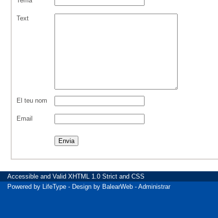
Tema
Text
El teu nom
Email
Accessible
and Valid
XHTML 1.0 Strict
and
CSS
Powered by
LifeType
- Design by
BalearWeb
-
Administrar