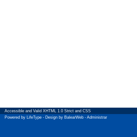
Accessible
and Valid
XHTML 1.0 Strict
and
CSS
Powered by
LifeType
- Design by
BalearWeb
-
Administrar