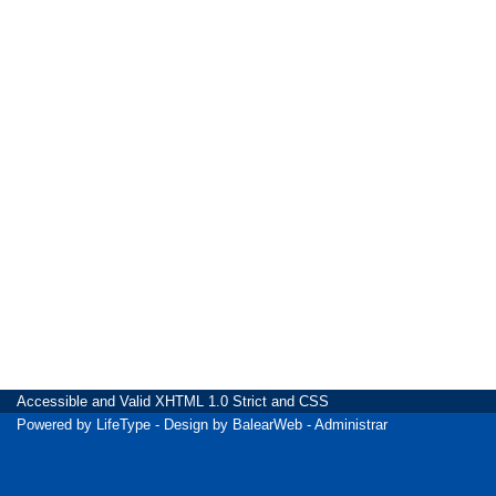
Accessible
and Valid
XHTML 1.0 Strict
and
CSS
Powered by
LifeType
- Design by
BalearWeb
-
Administrar