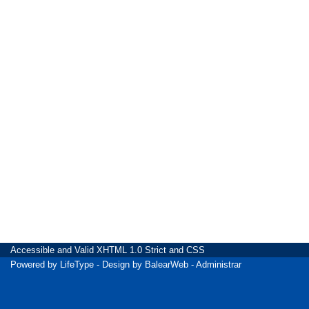
Accessible
and Valid
XHTML 1.0 Strict
and
CSS
Powered by
LifeType
- Design by
BalearWeb
-
Administrar