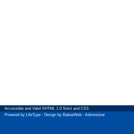
Accessible
and Valid
XHTML 1.0 Strict
and
CSS
Powered by
LifeType
- Design by
BalearWeb
-
Administrar