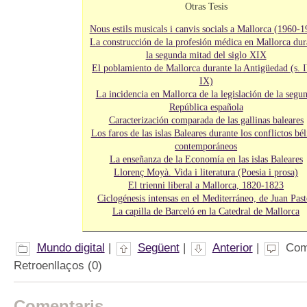
Otras Tesis
Nous estils musicals i canvis socials a Mallorca (1960-1
La construcción de la profesión médica en Mallorca dur
la segunda mitad del siglo XIX
El poblamiento de Mallorca durante la Antigüedad (s. 
IX)
La incidencia en Mallorca de la legislación de la segu
República española
Caracterización comparada de las gallinas baleares
Los faros de las islas Baleares durante los conflictos bél
contemporáneos
La enseñanza de la Economía en las islas Baleares
Llorenç Moyà. Vida i literatura (Poesia i prosa)
El trienni liberal a Mallorca, 1820-1823
Ciclogénesis intensas en el Mediterráneo, de Juan Past
La capilla de Barceló en la Catedral de Mallorca
Mundo digital
|
Següent
|
Anterior
|
Com
Retroenllaços (0)
Comentaris