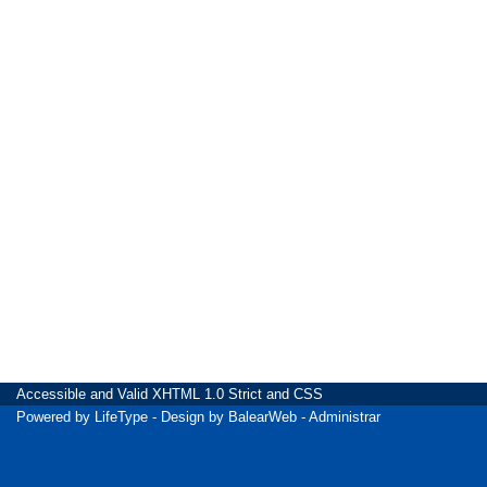
Accessible
and Valid
XHTML 1.0 Strict
and
CSS
Powered by
LifeType
- Design by
BalearWeb
-
Administrar