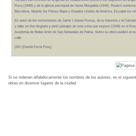
Roca (1948) y de la iglesia parroquial de Santa Margalida (1949). Realizó numero
Barcelona, Madrid, los Países Bajos y Estados Unidos de América. Esculpió los reli
Es autor de los monumentos de Jaime I (Santa Ponsa), de la Industria y el Calza
y taller en Son Anglada y pintó paisajes de esta zona que expuso (1948) en el Es
Academia de Bellas Artes de San Sebastián de Palma. Sobre su oficio publicó el es
calle.
(DF) [Damià Ferrà-Ponç]
Si se ordenan alfabéticamente los nombres de los autores, en el siguien
obras en diversos lugares de la ciudad.