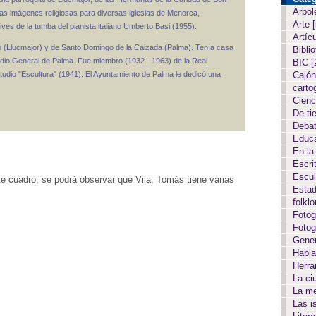
Árbol
sas imágenes religiosas para diversas iglesias de Menorca,
Arte
ves de la tumba del pianista italiano Umberto Basi (1955).
Artíc
do (Llucmajor) y de Santo Domingo de la Calzada (Palma). Tenía casa
Biblio
tudio General de Palma. Fue miembro (1932 - 1963) de la Real
BIC
[
tudio "Escultura" (1941). El Ayuntamiento de Palma le dedicó una
Cajón
carto
Cien
De ti
Deba
Educ
En la
Escri
Escul
te cuadro, se podrá observar que Vila, Tomàs tiene varias
Estad
folkl
Fotog
Fotog
Gene
Habla
Herr
La c
La m
Las i