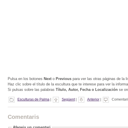
Pulsa en los botones
Next
o
Previous
para ver las otras páginas de la li
Haz clic sobre el título de la escultura que te interese para ver la inform
Si pulsas sobre las palabras
Título, Autor, Fecha o Localización
se ord
Esculturas de Palma
|
Següent
|
Anterior
|
Comentaris
Comentaris
Afegeix un comentari