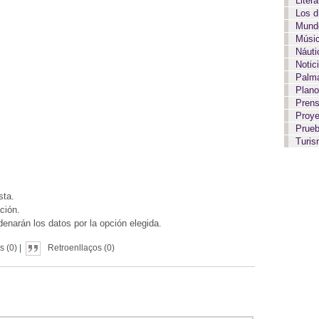
Liter
Los 
Mundo
Músi
Náut
Notic
Palma
Plan
Pren
Proy
Prue
Turi
sta.
ación.
enarán los datos por la opción elegida.
 (0) |
Retroenllaços (0)