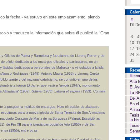
Calen
co la fecha - ya estuvo en este emplazamiento, siendo
«
Dl
D
cojo y traduzco la información que sobre él publicó la "Gran
3
4
10
1
17
1
24
2
s y Oficios de Palma y Barcelona y fue alumno de Llorenç Ferrer y de
31
de oficio, dedicado a los encargos oficiales y particulares, en un
lápidas dedicados a personajes de Mallorca - o vinculados a la isla
Rece
n Alonso Rodríguez (1949), Antonio Maura (1953) y Llorenç Cerdà
Recor
olklorizante y del nacional catolicismo, se convirtió en uno de los
Alta 
ostumbrista fueron
El darrer que vestí a l'ampla
(1947), monumento
El Ay
La Almudaina'
(1952),
Gitana
(1953),
Labora et espera
(1953),
Contará
La BN
Del A
En el
e la posguerra multitud de encargos. Hizo el retablo, de alabastro,
Aniba
s esculturas para la nueva iglesia de Santa Teresita de Son Armadams
Tesis
Inmaculado Corazón de María de na Burguesa (Palma). Esculpió las
la his
); de Pío XII para la iglesia parroquial de Artà (1955) y de San
Tesis
rensa (1955), entre otras.
Seman
Categ
lesia parroquial de Llucmajor, de las Hermanas de la Caridad de Son