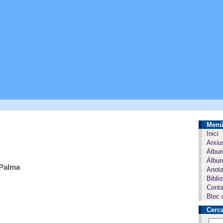
Men
Inici
Arxiu
Àlbu
Álbum
 Palma
Anota
Bibli
Conta
Bloc 
Cerc