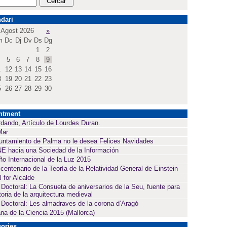
dari
Agost 2026
»
m
Dc
Dj
Dv
Ds
Dg
1
2
5
6
7
8
9
1
12
13
14
15
16
8
19
20
21
22
23
5
26
27
28
29
30
ntment
dando, Artículo de Lourdes Duran.
Mar
untamiento de Palma no le desea Felices Navidades
E hacia una Sociedad de la Información
ño Internacional de la Luz 2015
 centenario de la Teoría de la Relatividad General de Einstein
l for Alcalde
 Doctoral: La Consueta de aniversarios de la Seu, fuente para
toria de la arquitectura medieval
 Doctoral: Les almadraves de la corona d’Aragó
a de la Ciencia 2015 (Mallorca)
ories