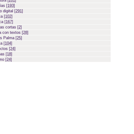
atura
[201]
días
[193]
 digital
[291]
ca
[102]
ica
[167]
ias cortas
[2]
 con textos
[28]
os Palma
[25]
sa
[104]
ectos
[24]
bas
[18]
smo
[24]