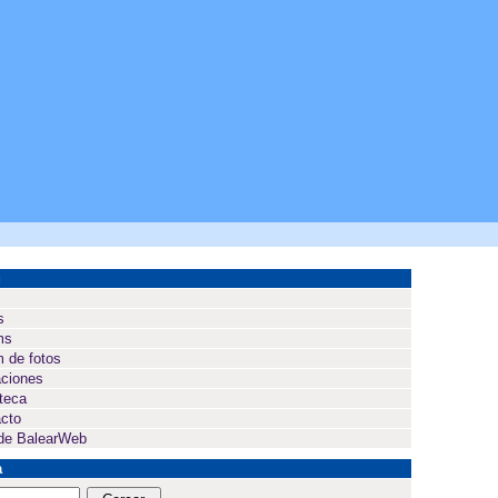
ú
s
ms
 de fotos
ciones
oteca
cto
de BalearWeb
a