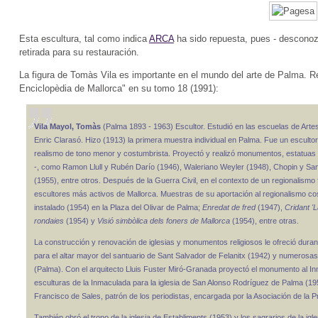
Esta escultura, tal como indica
ARCA
ha sido repuesta, pues - desconoz
retirada para su restauración.
La figura de Tomàs Vila es importante en el mundo del arte de Palma. Re
Enciclopèdia de Mallorca" en su tomo 18 (1991):
Vila Mayol, Tomàs
(Palma 1893 - 1963) Escultor. Estudió en las escuelas de Arte
Enric Clarasó. Hizo (1913) la primera muestra individual en Palma. Fue un escultor 
realismo de tono menor y costumbrista. Proyectó y realizó monumentos, estatuas y 
-, como Ramon Llull y Rubén Darío (1946), Waleriano Weyler (1948), Chopin y Sa
(1955), entre otros. Después de la Guerra Civil, en el contexto de un regionalismo f
escultores más activos de Mallorca. Muestras de su aportación al regionalismo c
instalado (1954) en la Plaza del Olivar de Palma;
Enredat de fred
(1947),
Cridant '
rondaies
(1954) y
Visió simbòlica dels foners de Mallorca
(1954), entre otras.
La construcción y renovación de iglesias y monumentos religiosos le ofreció durant
para el altar mayor del santuario de Sant Salvador de Felanitx (1942) y numerosa
(Palma). Con el arquitecto Lluis Fuster Miró-Granada proyectó el monumento al 
esculturas de la Inmaculada para la iglesia de San Alonso Rodríguez de Palma (1951
Francisco de Sales, patrón de los periodistas, encargada por la Asociación de la P
También obró el trono de la iglesia de Establiments (1953) y los sagrarios de la ig