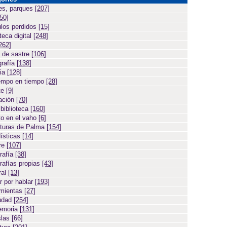
es, parques
[207]
[50]
ulos perdidos
[15]
teca digital
[248]
262]
 de sastre
[106]
grafía
[138]
cia
[128]
empo en tiempo
[28]
te
[9]
ación
[70]
 biblioteca
[160]
to en el vaho
[6]
turas de Palma
[154]
ísticas
[14]
ore
[107]
rafía
[38]
rafías propias
[43]
ral
[13]
r por hablar
[193]
amientas
[27]
iudad
[254]
emoria
[131]
slas
[66]