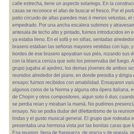
calle estrecha, tiene un aspecto solariego. En la constru
casas se reconoce el afan de buscar el fresco. Por el port
patio circuido de altas paredes mas ó menos vetustas, el 
empedrado. Por una ancha escalera subimos y atravesa
antesala de techo alto y pintado, fuimos introducidos en el
ya estaba lleno. En el sofá y en sillas, sentadas alreded
brasero estaban las señoras mayores vestidas con lujo, y
bordes de ese brasero apoyaban sus piés, rozando sus de
con la blanca ceniza que solo los preservaba del fuego. A
grupo jugaba al ajedrez, los demas jóvenes de ambos se
reunidos alrededor del piano, en donde presidia y dirigia
ensayo; fuimos recibidos con amabilidad. Ensayaron vari
algunos coros de la Norma y alguna otra ópera italiana, 
de Chopin y otros compositores, algun solo ó duo; cuand
se perdia reian y miraban la mamá. No pudimos presenci
ensayo. No se podia dudar del dilettantismo de la reunion
lindas y el gusto musical general. El grupo que rodeaba e
presentaba una hermosa vista por las bonitas caras que 
Esa reunion, llena de franqueza, de gracia y de poesía, 