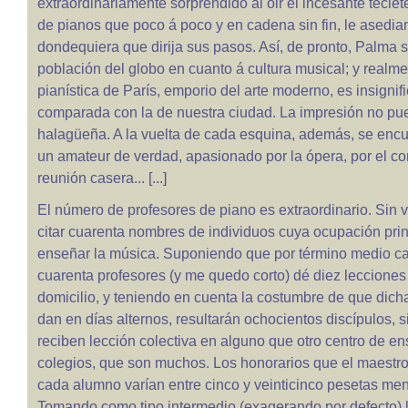
extraordinariamente sorprendido al oir el incesante tecle
de pianos que poco á poco y en cadena sin fin, le asedia
dondequiera que dirija sus pasos. Así, de pronto, Palma 
población del globo en cuanto á cultura musical; y realm
pianística de París, emporio del arte moderno, es insignif
comparada con la de nuestra ciudad. La impresión no pu
halagüeña. A la vuelta de cada esquina, además, se enc
un amateur de verdad, apasionado por la ópera, por el con
reunión casera... [...]
El número de profesores de piano es extraordinario. Sin v
citar cuarenta nombres de individuos cuya ocupación prin
enseñar la música. Suponiendo que por término medio c
cuarenta profesores (y me quedo corto) dé diez lecciones 
domicilio, y teniendo en cuenta la costumbre de que dich
dan en días alternos, resultarán ochocientos discípulos, s
reciben lección colectiva en alguno que otro centro de e
colegios, que son muchos. Los honorarios que el maestro
cada alumno varían entre cinco y veinticinco pesetas me
Tomando como tipo intermedio (exagerando por defecto) 