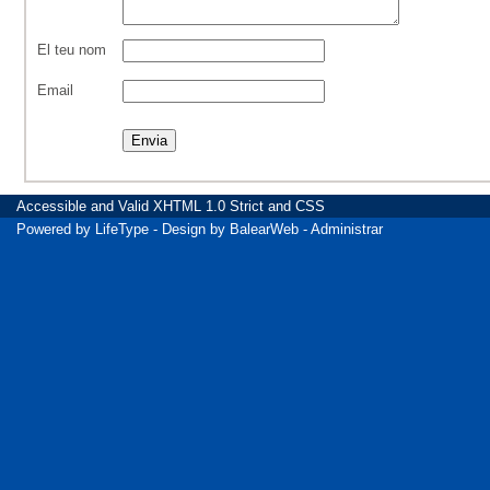
El teu nom
Email
Accessible
and Valid
XHTML 1.0 Strict
and
CSS
Powered by
LifeType
- Design by
BalearWeb
-
Administrar