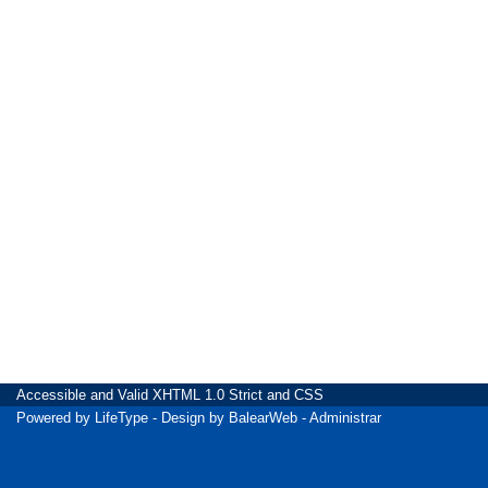
Accessible
and Valid
XHTML 1.0 Strict
and
CSS
Powered by
LifeType
- Design by
BalearWeb
-
Administrar