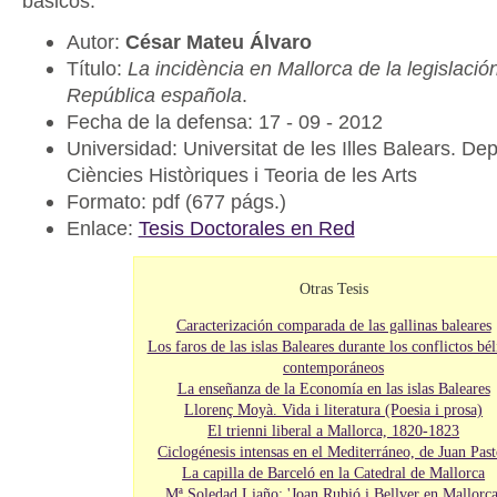
básicos:
Autor:
César Mateu Álvaro
Título:
La incidència en Mallorca de la legislaci
República española
.
Fecha de la defensa: 17 - 09 - 2012
Universidad: Universitat de les Illes Balears. D
Ciències Històriques i Teoria de les Arts
Formato: pdf (677 págs.)
Enlace:
Tesis Doctorales en Red
Otras Tesis
Caracterización comparada de las gallinas baleares
Los faros de las islas Baleares durante los conflictos bél
contemporáneos
La enseñanza de la Economía en las islas Baleares
Llorenç Moyà. Vida i literatura (Poesia i prosa)
El trienni liberal a Mallorca, 1820-1823
Ciclogénesis intensas en el Mediterráneo, de Juan Past
La capilla de Barceló en la Catedral de Mallorca
Mª Soledad Liaño: 'Joan Rubió i Bellver en Mallorca