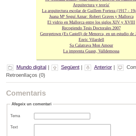
Arquitectura y teoría'
La arquitectura escolar de Guillem Forteza (1917 - 19
Juana Mª Seguí Aznar: Robert Graves y Mallorca
El vidrio en Mallorca entre los siglos XIV y XVIII
Recogiendo Tesis Doctorales 2007
Georgetown (Es Castell) de Menorca, en un estudio de 
Enric Vilardell
Sa Calatrava Mon Amour
La imprenta Guasp, Valldemossa
Mundo digital
|
Següent
|
Anterior
|
Com
Retroenllaços (0)
Comentaris
Afegeix un comentari
Tema
Text