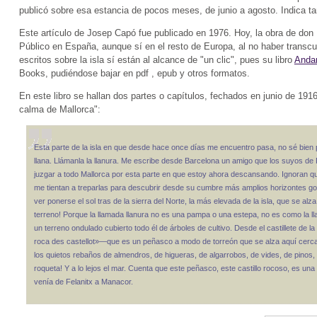
publicó sobre esa estancia de pocos meses, de junio a agosto. Indica tamb
Este artículo de Josep Capó fue publicado en 1976. Hoy, la obra de do
Público en España, aunque sí en el resto de Europa, al no haber transcu
escritos sobre la isla sí están al alcance de "un clic", pues su libro
Andan
Books, pudiéndose bajar en pdf , epub y otros formatos.
En este libro se hallan dos partes o capítulos, fechados en junio de 19
calma de Mallorca":
Esta parte de la isla en que desde hace once días me encuentro pasa, no sé bien p
llana. Llámanla la llanura. Me escribe desde Barcelona un amigo que los suyos d
juzgar a todo Mallorca por esta parte en que estoy ahora descansando. Ignoran q
me tientan a treparlas para descubrir desde su cumbre más amplios horizontes g
ver ponerse el sol tras de la sierra del Norte, la más elevada de la isla, que se alz
terreno! Porque la llamada llanura no es una pampa o una estepa, no es como la l
un terreno ondulado cubierto todo él de árboles de cultivo. Desde el castillete de
roca des castellot»—que es un peñasco a modo de torreón que se alza aquí cerca s
los quietos rebaños de almendros, de higueras, de algarrobos, de vides, de pinos, 
roqueta! Y a lo lejos el mar. Cuenta que este peñasco, este castillo rocoso, es una
venía de Felanitx a Manacor.