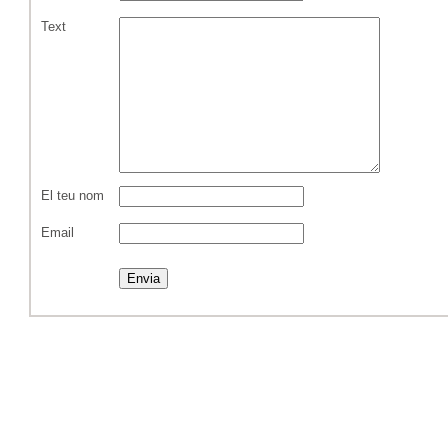
Text
El teu nom
Email