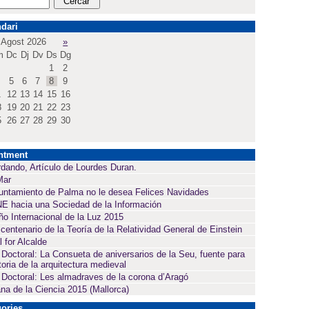
dari
Agost 2026
»
m
Dc
Dj
Dv
Ds
Dg
1
2
5
6
7
8
9
1
12
13
14
15
16
8
19
20
21
22
23
5
26
27
28
29
30
ntment
dando, Artículo de Lourdes Duran.
Mar
untamiento de Palma no le desea Felices Navidades
E hacia una Sociedad de la Información
ño Internacional de la Luz 2015
 centenario de la Teoría de la Relatividad General de Einstein
l for Alcalde
 Doctoral: La Consueta de aniversarios de la Seu, fuente para
toria de la arquitectura medieval
 Doctoral: Les almadraves de la corona d’Aragó
a de la Ciencia 2015 (Mallorca)
ories