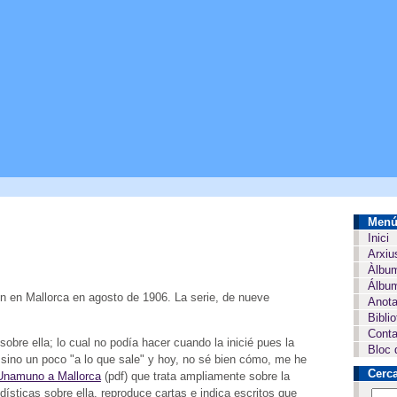
Men
Inici
Arxiu
Àlbu
Álbum
n en Mallorca en agosto de 1906. La serie, de nueve
Anota
Bibli
Conta
bre ella; lo cual no podía hacer cuando la inicié pues la
Bloc 
, sino un poco "a lo que sale" y hoy, no sé bien cómo, me he
Cerc
Unamuno a Mallorca
(pdf) que trata ampliamente sobre la
odísticas sobre ella, reproduce cartas e indica escritos que