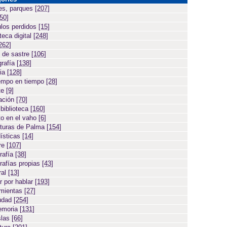
es, parques
[207]
[50]
ulos perdidos
[15]
teca digital
[248]
262]
 de sastre
[106]
grafía
[138]
cia
[128]
empo en tiempo
[28]
te
[9]
ación
[70]
 biblioteca
[160]
to en el vaho
[6]
turas de Palma
[154]
ísticas
[14]
ore
[107]
rafía
[38]
rafías propias
[43]
ral
[13]
r por hablar
[193]
amientas
[27]
iudad
[254]
emoria
[131]
slas
[66]