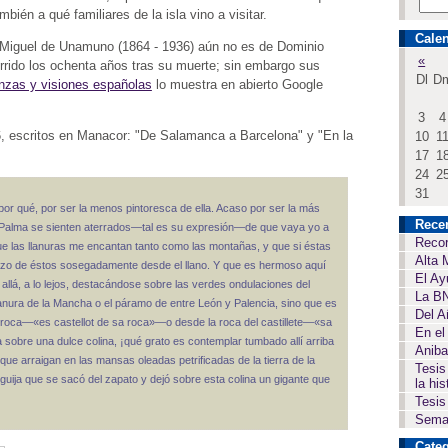
ién a qué familiares de la isla vino a visitar.
Calen
n Miguel de Unamuno (1864 - 1936) aún no es de Dominio
«
rrido los ochenta años tras su muerte; sin embargo sus
Dl
D
zas y visiones españolas
lo muestra en abierto Google
3
4
16, escritos en Manacor: "De Salamanca a Barcelona" y "En la
10
1
17
1
24
2
31
or qué, por ser la menos pintoresca de ella. Acaso por ser la más
Rece
e Palma se sienten aterrados—tal es su expresión—de que vaya yo a
Recor
ue las llanuras me encantan tanto como las montañas, y que si éstas
Alta 
ozo de éstos sosegadamente desde el llano. Y que es hermoso aquí
El Ay
a allá, a lo lejos, destacándose sobre las verdes ondulaciones del
La BN
lanura de la Mancha o el páramo de entre León y Palencia, sino que es
Del A
 la roca—«es castellot de sa roca»—o desde la roca del castillete—«sa
En el
obre una dulce colina, ¡qué grato es contemplar tumbado allí arriba
Aniba
que arraigan en las mansas oleadas petrificadas de la tierra de la
Tesis
 guija que se sacó del zapato y dejó sobre esta colina un gigante que
la his
Tesis
Seman
Categ