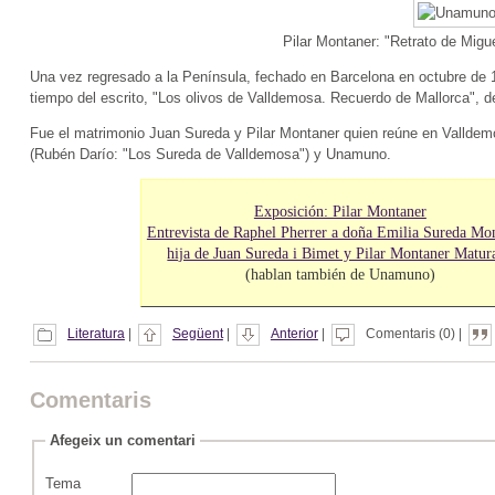
Pilar Montaner: "Retrato de Mig
Una vez regresado a la Península, fechado en Barcelona en octubre de 191
tiempo del escrito, "Los olivos de Valldemosa. Recuerdo de Mallorca", 
Fue el matrimonio Juan Sureda y Pilar Montaner quien reúne en Vallde
(Rubén Darío: "Los Sureda de Valldemosa") y Unamuno.
Exposición: Pilar Montaner
Entrevista de Raphel Pherrer a doña Emilia Sureda Mon
hija de Juan Sureda i Bimet y Pilar Montaner Matur
(hablan también de Unamuno)
Literatura
|
Següent
|
Anterior
|
Comentaris (0) |
Comentaris
Afegeix un comentari
Tema