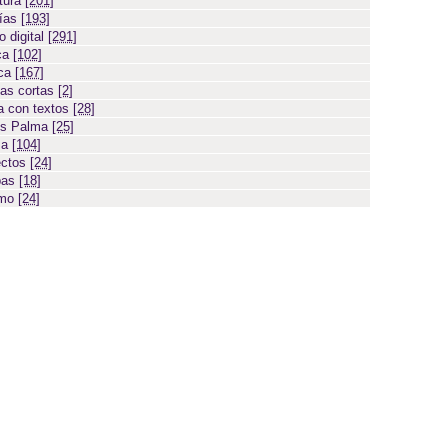
atura
[201]
días
[193]
 digital
[291]
ca
[102]
ica
[167]
ias cortas
[2]
 con textos
[28]
os Palma
[25]
sa
[104]
ectos
[24]
bas
[18]
smo
[24]