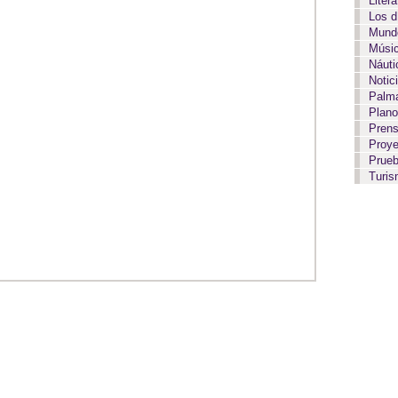
Liter
Los 
Mundo
Músi
Náut
Notic
Palma
Plan
Pren
Proy
Prue
Turi