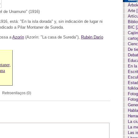
Árbol
Arte
uel de Unamuno" (1916)
Artíc
6, está: "En la isla dorada" y, sin indicación de lugar ni
Biblio
dedicado a Pilar Montaner de Sureda.
BIC
[
Cajón
mossa a
Azorín
(Azorín: "La casa de Sureda"),
Rubén Darío
carto
Cien
De ti
Deba
Educ
taner,
En la
ana
Escri
Escul
Estad
folkl
Retroenllaços (0)
Fotog
Fotog
Gene
Habla
Herr
La c
La m
Las i