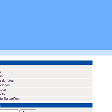
ú
s
ms
 de fotos
ciones
oteca
cto
de BalearWeb
a