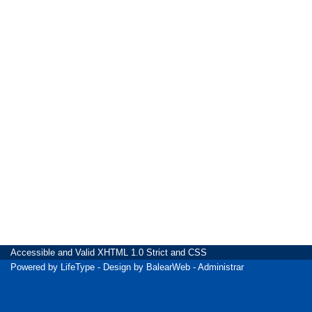
Accessible
and Valid
XHTML 1.0 Strict
and
CSS
Powered by
LifeType
- Design by
BalearWeb
-
Administrar