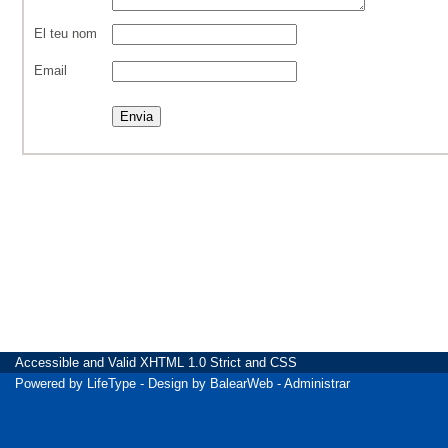
El teu nom
Email
Accessible
and Valid
XHTML 1.0 Strict
and
CSS
Powered by
LifeType
- Design by
BalearWeb
-
Administrar