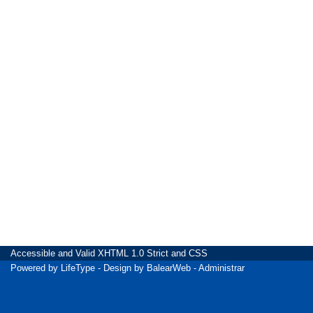
Accessible
and Valid
XHTML 1.0 Strict
and
CSS
Powered by
LifeType
- Design by
BalearWeb
-
Administrar