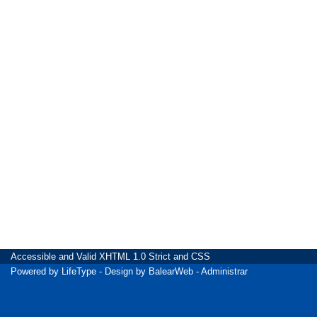
Accessible
and Valid
XHTML 1.0 Strict
and
CSS
Powered by
LifeType
- Design by
BalearWeb
-
Administrar