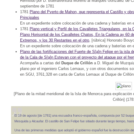
Remitido por D. Buenaventura Moreno al Marqués González de Ca
septiembre de 1781
1781
Plano del Pverto de Mahon, que representa el Castillo y obr
Principales
En un expediente sobre colocación de una cadena y baterías en e
1781
Plano vertical y Perfil de los Cavalletes Triangulares, en l
Plano Horisontal de los Cavalletes Chatos, En la Cadena ay 60 d
Extremos, y los 30 Restantes en el otro
, [rúbrica] Honorato Bouy
En un expediente sobre colocación de una cadena y baterías en e
Plano de las fortificaciones del Fuerte de S[a]n Felipe en la isla 
de la Cala de S[a]n Estevan con el proyecto del ataque por el fre
Acompaña a cartas del
Duque de Crillón
a D. Miguel de Muzquiz,
plano por el ingeniero Carlos Lemaux, y con otros documentos sob
en SGU, 3761,328 en carta de Carlos Lemaux al Duque de Crillón
[Plano de la mitad meridional de la Isla de Menorca para explicació
Crillón] (178
El 19 de agosto [de 1781] una escuadra franco-española, compuesta por 52 buqu
Mesquida y Alcaufar. El castillo de San Felipe fue sitiado durante largo tiempo, hast
Una de las primeras medidas que adoptó el gobierno español fue la destrucción del c