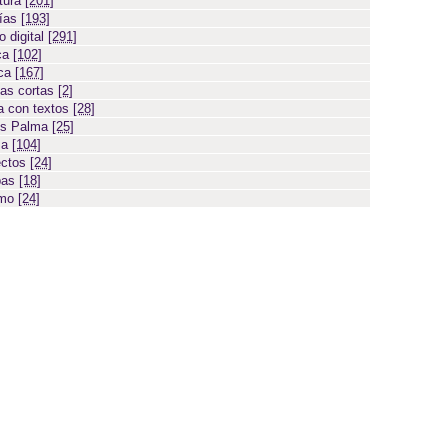
atura
[201]
días
[193]
 digital
[291]
ca
[102]
ica
[167]
ias cortas
[2]
 con textos
[28]
os Palma
[25]
sa
[104]
ectos
[24]
bas
[18]
smo
[24]