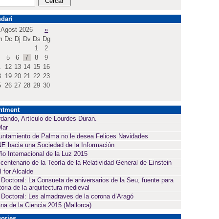
dari
Agost 2026
»
m
Dc
Dj
Dv
Ds
Dg
1
2
5
6
7
8
9
1
12
13
14
15
16
8
19
20
21
22
23
5
26
27
28
29
30
ntment
dando, Artículo de Lourdes Duran.
Mar
untamiento de Palma no le desea Felices Navidades
E hacia una Sociedad de la Información
ño Internacional de la Luz 2015
 centenario de la Teoría de la Relatividad General de Einstein
l for Alcalde
 Doctoral: La Consueta de aniversarios de la Seu, fuente para
toria de la arquitectura medieval
 Doctoral: Les almadraves de la corona d’Aragó
a de la Ciencia 2015 (Mallorca)
ories