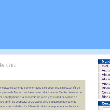
Men
de 1781
Inici
Arxiu
Àlbu
Álbum
Anota
ocida oficialmente como territorio bajo soberania inglesa a raíz del
Bibli
Conta
l puerto de Mahón una base naval británica en el Mediterráneo) en el
Bloc 
or Kane[1]impulsó la economía de la isla y la ciudad de Mahón se
neo amén de desplazar a Ciutadella de la capitalidad que ostentó
Cerc
re ambas ciudades. La influencia británica se puede apreciar en la