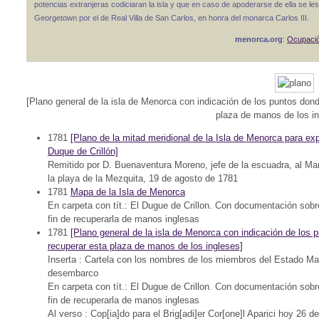
potencias extranjeras codiciaran la isla y que en caso de apoderarse de ella se le
Georgetown por el de Real Villa de San Carlos, en honra del monarca Carlos III.
menorca.org
:
Ocupació
[Plano general de la isla de Menorca con indicación de los puntos don
plaza de manos de los in
1781
[Plano de la mitad meridional de la Isla de Menorca para e
Duque de Crillón]
Remitido por D. Buenaventura Moreno, jefe de la escuadra, al M
la playa de la Mezquita, 19 de agosto de 1781
1781
Mapa de la Isla de Menorca
En carpeta con tít.: El Dugue de Crillon. Con documentación sobre
fin de recuperarla de manos inglesas
1781
[Plano general de la isla de Menorca con indicación de los 
recuperar esta plaza de manos de los ingleses]
Inserta : Cartela con los nombres de los miembros del Estado Mayo
desembarco
En carpeta con tít.: El Dugue de Crillon. Con documentación sobre
fin de recuperarla de manos inglesas
Al verso : Cop[ia]do para el Brig[adi]er Cor[one]l Aparici hoy 26 d