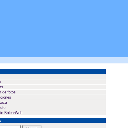
ú
s
ms
 de fotos
ciones
oteca
cto
de BalearWeb
a