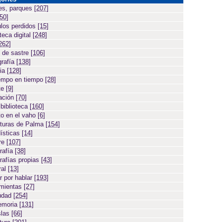
es, parques
[207]
[50]
ulos perdidos
[15]
teca digital
[248]
262]
 de sastre
[106]
grafía
[138]
cia
[128]
empo en tiempo
[28]
te
[9]
ación
[70]
 biblioteca
[160]
to en el vaho
[6]
turas de Palma
[154]
ísticas
[14]
ore
[107]
rafía
[38]
rafías propias
[43]
ral
[13]
r por hablar
[193]
amientas
[27]
iudad
[254]
emoria
[131]
slas
[66]