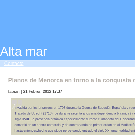
Alta mar
Contacto
Planos de Menorca en torno a la conquista 
fabian | 21 Febrer, 2012 17:37
Invadida por los británicos en 1708 durante la Guerra de Sucesión Española y recon
Tratado de Utrecht (1713) fue durante setenta años una dependencia británica (y e
siglo XVIII. La presencia británica especialmente durante el mandato del Gobernad
convirtió en un centro comercial y de contrabando de primer orden en el Mediterrá
hasta entonces,hecho que sigue perpetuando entrado el siglo XXI una rivalidad ent