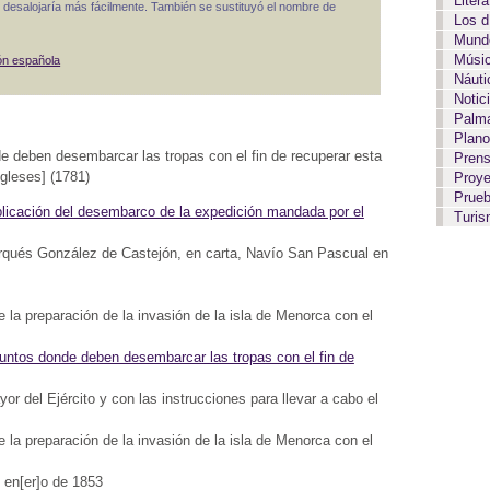
Liter
s desalojaría más fácilmente. También se sustituyó el nombre de
Los 
Mundo
Músi
n española
Náut
Notic
Palma
Plan
de deben desembarcar las tropas con el fin de recuperar esta
Pren
gleses] (1781)
Proy
Prue
xplicación del desembarco de la expedición mandada por el
Turi
arqués González de Castejón, en carta, Navío San Pascual en
 la preparación de la invasión de la isla de Menorca con el
puntos donde deben desembarcar las tropas con el fin de
r del Ejército y con las instrucciones para llevar a cabo el
 la preparación de la invasión de la isla de Menorca con el
e en[er]o de 1853