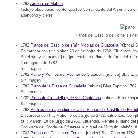
1782
Arsenal de Mahon
Incluye observaciones del que fué Comandante del Arsenal Jeróni
abandono y cierre
Planos del Castillo de Fornells (M
1782
Planos del Castillo de s[a]n Nicolas de Ciuatdella
[rúbrica] 
En carpeta con tít.: Mahon 20 de Ag[os]to de 1782. Cifuentes. Avis
Ph[elip]e, y al mismo t[iem]po remite los Planos de Ciutadella. 
2 de agosto de 1782.
Sin imagen
1782
Plano y Perfiles del Recinto de Ciutadella
[rúbrica] Blas Zap
Sin imagen
1782
Plano de la Plaza de Ciutadella
[rúbrica] Blas Zappino 1782
Sin imagen
1782
Plano de Ciutadella y de sus Contornos
[rúbrica] Blas Zapp
Sin imagen
1782
Perfiles correspondientes a los Planos del Castillo de Fornel
En carpeta con tít.: Mahon 8 de Jul[i]o de 1782. Cifuentes. Con pl
tít. : Mahón, 18 de jul[i]o de 1782. Cifuentes. Remite el plano del
Con carta del Conde de Cifuentes a Miguel de Murquiz. Mahón, 8 
1782
Planos del Castillo de Fornells
[rúbrica] Blas Zappino 1782