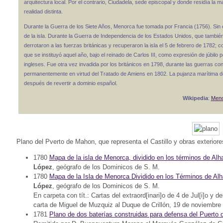
arquitectura local. Por el contrario, Ciudadela, sede episcopal y donde residía la ma
realidad distinta.
Durante la Guerra de los Siete Años, Menorca fue tomada por Francia (1756). Sin 
de la isla. Durante la Guerra de Independencia de los Estados Unidos, que tambié
derrotaron a las fuerzas británicas y recuperaron la isla el 5 de febrero de 1782; co
que se instituyó aquel año, bajo el reinado de Carlos III, como expresión de júbilo
ingleses. Fue otra vez invadida por los británicos en 1798, durante las guerras con
permanentemente en virtud del Tratado de Amiens en 1802. La pujanza marítima de
después de revertir a dominio español.
Wikipedia
:
Men
Plano del Pverto de Mahon, que representa el Castillo y obras exterior
1780
Mapa de la isla de Menorca, dividido en los términos de Alh
López
, geógrafo de los Dominicos de S. M.
1780
Mapa de la Isla de Menorca Dividido en los Términos de Alh
López
, geógrafo de los Dominicos de S. M.
En carpeta con tít.: Cartas del extraord[inari]o de 4 de Jul[i]o y 
carta de Miguel de Muzquiz al Duque de Crillón, 19 de noviembre
1781
Plano de dos baterías construidas para defensa del Puerto d