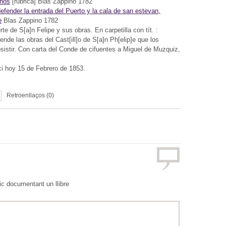
anos
[rúbrica] Blas Zappino 1782
efender la entrada del Puerto y la cala de san estevan,
e
Blas Zappino 1782
te de S[a]n Felipe y sus obras. En carpetilla con tít. :
de las obras del Cast[ill]o de S[a]n Ph[elip]e que los
bsistir. Con carta del Conde de cifuentes a Miguel de Muzquiz,
ici hoy 15 de Febrero de 1853.
Retroenllaços (0)
tic documentant un llibre