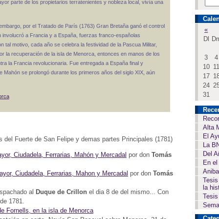
yor parte de los propietarios terratenientes y nobleza local, vivía una
Calen
embargo, por el Tratado de París (1763) Gran Bretaña ganó el control
«
n involucró a Francia y a España, fuerzas franco-españolas
Dl
D
n tal motivo, cada año se celebra la festividad de la Pascua Militar,
 por la recuperación de la isla de Menorca, entonces en manos de los
3
4
tra la Francia revolucionaria. Fue entregada a España final y
10
1
 Mahón se prolongó durante los primeros años del siglo XIX, aún
17
1
24
2
31
orca
Rece
Recor
Alta 
El Ay
es del Fuerte de San Felipe y demas partes Principales (1781)
La BN
Del A
ayor, Ciudadela, Ferrarias, Mahón y Mercadal
por don
Tomás
En el
Aniba
ayor, Ciudadela, Ferrarias, Mahon y Mercadal
por don
Tomás
Tesis
la his
despachado al
Duque de Crillon
el dia 8 de del mismo... Con
Tesis
 de 1781.
Seman
e Fornells, en la isla de Menorca
Categ