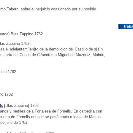
mo Tabern, sobre el perjuicio ocasionado por su posible
Traba
enorca) Blas Zappino 1782
Blas Zappino 1782
a el adelantam[ien]to de la demolicion del Castillo de s[a]n
Con carta del Conde de Cifuentes a Miguel de Muzquiz, Mahón,
pino 1782
ino 1782
ls
[Blas Zappino] 1782
anos y perfiles dela Fortaleza de Fornells. En carpetilla con
 puerto de Fornells del que se pasó copia a la via de Marina.
de julio de 1782.