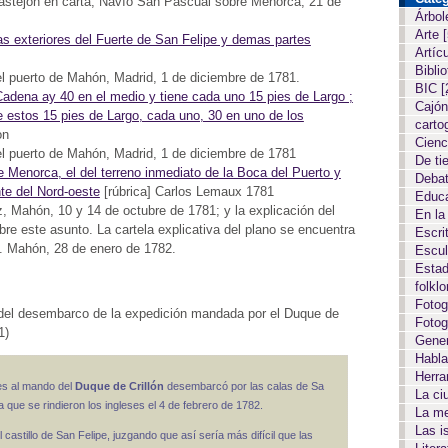
stejón en carta, Navío San Pascual sobre Menorca, 21 de
Árbol
Arte
as exteriores del Fuerte de San Felipe y demas partes
Artíc
Biblio
l puerto de Mahón, Madrid, 1 de diciembre de 1781.
BIC
[
a Cadena ay 40 en el medio y tiene cada uno 15 pies de Largo ;
Cajón
e estos 15 pies de Largo, cada uno, 30 en uno de los
carto
on
Cien
l puerto de Mahón, Madrid, 1 de diciembre de 1781
De ti
de Menorca, el del terreno inmediato de la Boca del Puerto y
Deba
nte del Nord-oeste
[rúbrica] Carlos Lemaux 1781
Educ
 Mahón, 10 y 14 de octubre de 1781; y la explicación del
En la
re este asunto. La cartela explicativa del plano se encuentra
Escri
. Mahón, 28 de enero de 1782.
Escul
Estad
folkl
Fotog
n del desembarco de la expedición mandada por el Duque de
Fotog
1)
Gene
Habla
Herr
es al mando del
Duque de Crillón
desembarcó por las calas de Sa
La c
a que se rindieron los ingleses el 4 de febrero de 1782.
La m
Las i
astillo de San Felipe, juzgando que así sería más difícil que las