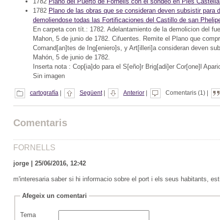
1782
Plano del Puerto de Fornells con el sondeo en Pies Castell
1782
Plano de las obras que se consideran deven subsistir para d
demoliendose todas las Fortificaciones del Castillo de san Phelip
En carpeta con tít.: 1782. Adelantamiento de la demolicion del fuer
Mahon, 5 de junio de 1782. Cifuentes. Remite el Plano que compren
Comand[an]tes de Ing[eniero]s, y Art[illeri]a consideran deven su
Mahón, 5 de junio de 1782.
Inserta nota : Cop[ia]do para el S[eño]r Brig[adi]er Cor[one]l Apar
Sin imagen
cartografía
|
Següent
|
Anterior
|
Comentaris (1) |
Comentaris
FORNELLS
jorge | 25/06/2016, 12:42
m'interesaria saber si hi informacio sobre el port i els seus habitants, es
Afegeix un comentari
Tema