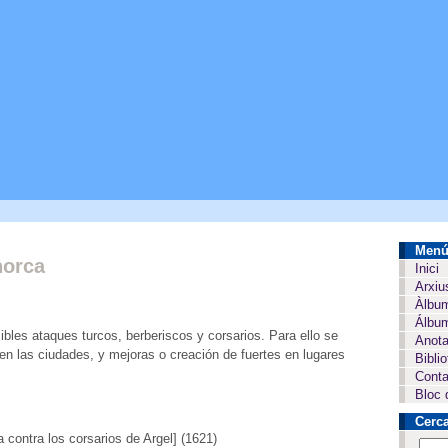
Men
norca
Inici
Arxiu
Àlbu
Álbum
sibles ataques turcos, berberiscos y corsarios. Para ello se
Anota
en las ciudades, y mejoras o creación de fuertes en lugares
Bibli
Conta
Bloc 
Cerc
a contra los corsarios de Argel] (1621)