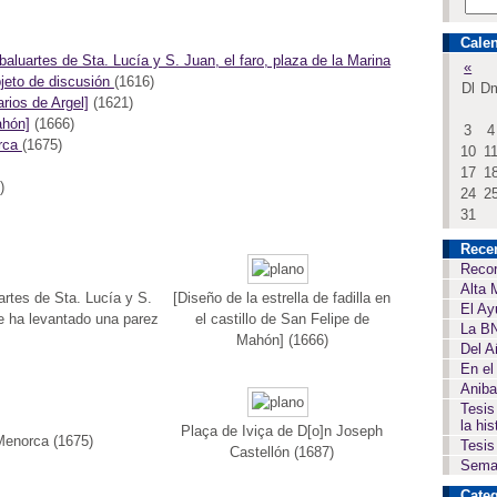
Calen
baluartes de Sta. Lucía y S. Juan, el faro, plaza de la Marina
«
bjeto de discusión
(1616)
Dl
D
arios de Argel]
(1621)
ahón]
(1666)
3
4
orca
(1675)
10
1
17
1
)
24
2
31
Rece
Recor
Alta 
uartes de Sta. Lucía y S.
[Diseño de la estrella de fadilla en
El Ay
se ha levantado una parez
el castillo de San Felipe de
La BN
Mahón] (1666)
Del A
En el
Aniba
Tesis
la his
Plaça de Iviça de D[o]n Joseph
 Menorca (1675)
Tesis
Castellón (1687)
Seman
Categ