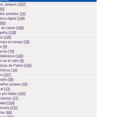
es, parques
[207]
[50]
ulos perdidos
[15]
teca digital
[248]
262]
 de sastre
[106]
grafía
[138]
cia
[128]
empo en tiempo
[28]
te
[9]
ación
[70]
 biblioteca
[160]
to en el vaho
[6]
turas de Palma
[154]
ísticas
[14]
ore
[107]
rafía
[38]
rafías propias
[43]
ral
[13]
r por hablar
[193]
amientas
[27]
iudad
[254]
emoria
[131]
slas
[66]