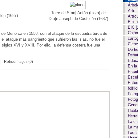
Árbol
Arte
Torre de S[an] Antón (Ibiza) de
llón (1687)
Artíc
D[o]n Joseph de Castellón (1687)
Biblio
BIC
[
Cajón
ad de Menorca en 1558, con el ataque de la escuadra turca de
carto
e el ataque más sangriento que sufrieron las islas, no fue el
Cien
iglos XVI y XVIII. Por ello, la defensa costera fue una
De ti
Deba
Educ
Retroenllaços (0)
En la
Escri
Escul
Estad
folkl
Fotog
Fotog
Gene
Habla
Herr
La c
La m
Las i