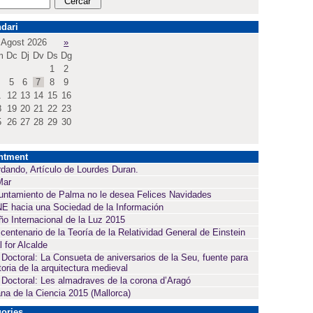
dari
Agost 2026
»
m
Dc
Dj
Dv
Ds
Dg
1
2
5
6
7
8
9
1
12
13
14
15
16
8
19
20
21
22
23
5
26
27
28
29
30
ntment
dando, Artículo de Lourdes Duran.
Mar
untamiento de Palma no le desea Felices Navidades
E hacia una Sociedad de la Información
ño Internacional de la Luz 2015
 centenario de la Teoría de la Relatividad General de Einstein
l for Alcalde
 Doctoral: La Consueta de aniversarios de la Seu, fuente para
toria de la arquitectura medieval
 Doctoral: Les almadraves de la corona d’Aragó
a de la Ciencia 2015 (Mallorca)
ories