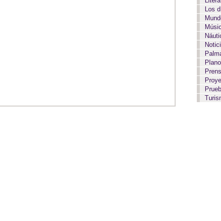
Liter
Los 
Mundo
Músi
Náut
Notic
Palma
Plan
Pren
Proy
Prue
Turi