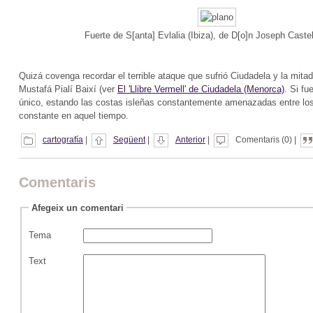
Fuerte de S[anta] Evlalia (Ibiza), de D[o]n Joseph Caste
Quizá covenga recordar el terrible ataque que sufrió Ciudadela y la mit
Mustafá Pialí Baixí (ver
El 'Llibre Vermell' de Ciudadela (Menorca)
. Si fu
único, estando las costas isleñas constantemente amenazadas entre los s
constante en aquel tiempo.
cartografía
|
Següent
|
Anterior
|
Comentaris (0) |
Comentaris
Afegeix un comentari
Tema
Text