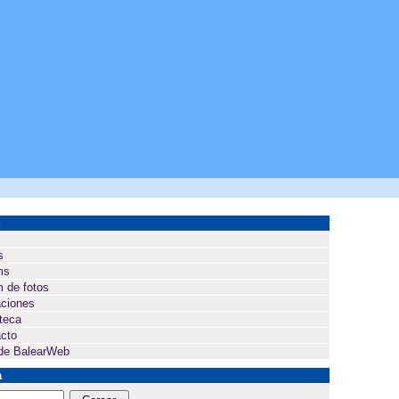
ú
s
ms
 de fotos
ciones
oteca
cto
de BalearWeb
a