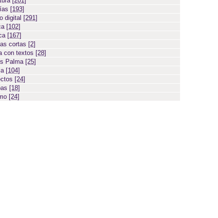
atura
[201]
días
[193]
 digital
[291]
ca
[102]
ica
[167]
ias cortas
[2]
 con textos
[28]
os Palma
[25]
sa
[104]
ectos
[24]
bas
[18]
smo
[24]