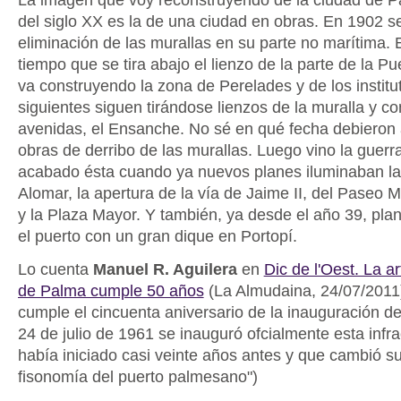
del siglo XX es la de una ciudad en obras. En 1902 se
eliminación de las murallas en su parte no marítima. 
tiempo que se tira abajo el lienzo de la parte de la P
va construyendo la zona de Perelades y de los institu
siguientes siguen tirándose lienzos de la muralla y c
avenidas, el Ensanche. No sé en qué fecha debieron 
obras de derribo de las murallas. Luego vino la guerr
acabado ésta cuando ya nuevos planes iluminaban la 
Alomar, la apertura de la vía de Jaime II, del Paseo Ma
y la Plaza Mayor. Y también, ya desde el año 39, pla
el puerto con un gran dique en Portopí.
Lo cuenta
Manuel R. Aguilera
en
Dic de l'Oest. La ar
de Palma cumple 50 años
(La Almudaina, 24/07/2011
cumple el cincuenta aniversario de la inauguración del
24 de julio de 1961 se inauguró ofcialmente esta infr
había iniciado casi veinte años antes y que cambió s
fisonomía del puerto palmesano")