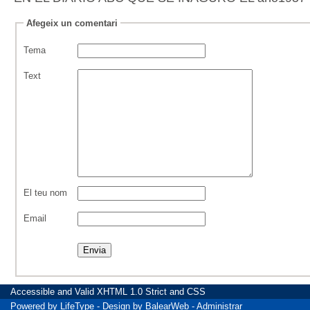
Afegeix un comentari
Tema
Text
El teu nom
Email
Accessible
and Valid
XHTML 1.0 Strict
and
CSS
Powered by
LifeType
- Design by
BalearWeb
-
Administrar