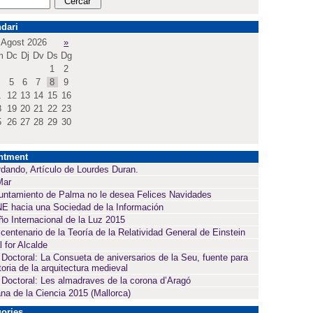
dari
Agost 2026
»
m
Dc
Dj
Dv
Ds
Dg
1
2
5
6
7
8
9
1
12
13
14
15
16
8
19
20
21
22
23
5
26
27
28
29
30
ntment
dando, Artículo de Lourdes Duran.
Mar
untamiento de Palma no le desea Felices Navidades
E hacia una Sociedad de la Información
ño Internacional de la Luz 2015
 centenario de la Teoría de la Relatividad General de Einstein
l for Alcalde
 Doctoral: La Consueta de aniversarios de la Seu, fuente para
toria de la arquitectura medieval
 Doctoral: Les almadraves de la corona d’Aragó
a de la Ciencia 2015 (Mallorca)
ories