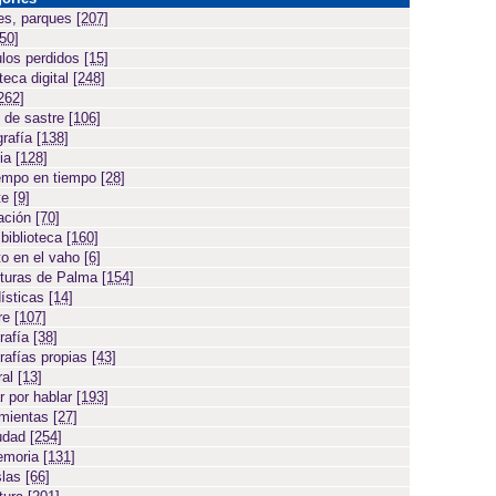
es, parques
[207]
[50]
ulos perdidos
[15]
teca digital
[248]
262]
 de sastre
[106]
grafía
[138]
cia
[128]
empo en tiempo
[28]
te
[9]
ación
[70]
 biblioteca
[160]
to en el vaho
[6]
turas de Palma
[154]
ísticas
[14]
ore
[107]
rafía
[38]
rafías propias
[43]
ral
[13]
r por hablar
[193]
amientas
[27]
iudad
[254]
emoria
[131]
slas
[66]