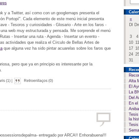
ares
Calen
ok y a Twitter, así como con un googlemaps presenta el
ción Portopí". Cada elemento de este menú inicial presenta
«
ve - Tesoros y curiosidades - Glosario - Arte en los faros -
Dl
D
s una web muy estructurada y pensada. Me sorprende el menú
Rutas - Insertar una ruta - Agenda - Insertar un evento -
3
4
 actividades que realiza el Círculo de Bellas Artes de
10
1
ia
que alguna vez ha sido pintar acuarelas sobre los faros que
17
1
24
2
31
riosa, pero que ya en principio es interesante por la
Rece
a.
Recor
Alta 
is (1) |
Retroenllaços (0)
El Ay
La BN
Del A
En el
Aniba
Tesis
la his
Tesis
Seman
a possessionsdepalma- entregado por ARCA!! Enhorabuena!!!
Categ