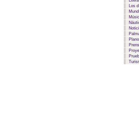
Liter
Los 
Mundo
Músi
Náut
Notic
Palma
Plan
Pren
Proy
Prue
Turi