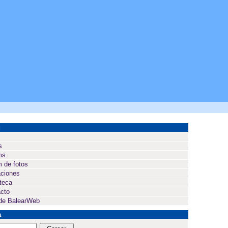
ú
s
ms
 de fotos
ciones
oteca
cto
de BalearWeb
a