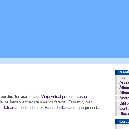
Men
Inici
Arxiu
Àlbu
Álbum
Lourdes Terrasa
titulado
Viaje virtual por los faros de
Anota
de los faros y entrevista a varios fareros. Está muy bien.
Bibli
de Baleares
, dedicada a los
Faros de Baleares
, que presenta
Conta
Bloc 
Cerc