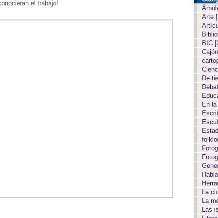
onocieran el trabajo!
Árbol
Arte
Artíc
Biblio
BIC
[
Cajón
carto
Cien
De ti
Deba
Educ
En la
Escri
Escul
Estad
folkl
Fotog
Fotog
Gene
Habla
Herr
La c
La m
Las i