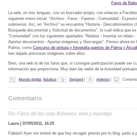
Faros de Bale
La web, en tres lenguas, con un buscador propio, con enlaces a Facebo
siguiente menú inicial: "Archivo - Faros - Fareros - Comunidad - Exposi
submenús. Así, en "Archivo" se encuentra "Historia - Descubrimientos cla
Búsqueda documental y Solicitud de documentos", lo cual indica que e
"Comunidad" con los siguientes apartados "Relatos - Insertar un relato - 
Aportar documentos - Aportar imágenes y Descargas". Pienso ahora en las
Palma, como
Concurso de pintura y fotografia puertos de Palma y Alcud
han dejado preciosas imágenes sobre ellos.
Bien, una web la de los faros que, si consigue participación puede ser cu
información que proporciona. Muy bien las webs de la Autoridad portuari
Mundo digital
,
Náutica
|
Següent
|
Anterior
|
Comentar
Comentaris
Re:
Faros de las islas Baleares: web y reportaje
Laura | 07/05/2011, 16:25
Fabián!! Ayer me enteré de que hoy recoges premio por tu blog -junto 