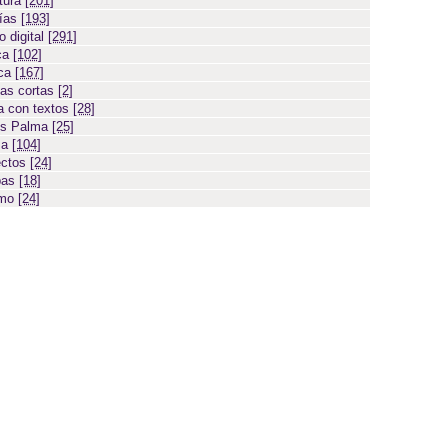
atura
[201]
días
[193]
 digital
[291]
ca
[102]
ica
[167]
ias cortas
[2]
 con textos
[28]
os Palma
[25]
sa
[104]
ectos
[24]
bas
[18]
smo
[24]